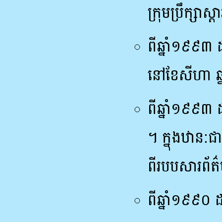
ក្រុមប្រឹក្សា
ពីឆ្នាំ១៩៩៣ 
នៅខែសីហា ឆ្
ពីឆ្នាំ១៩៩៣ 
។ ក្នុងឋាន:ជា
ពីរបបសារព័ត
ពីឆ្នាំ១៩៩០ 