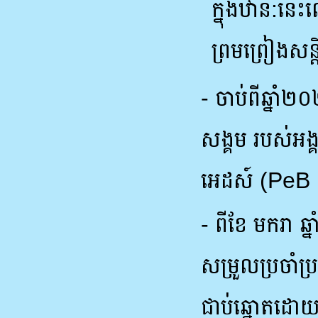
ក្នុងឋាន:នេ
ព្រមព្រៀងសន្ត
- ចាប់ពីឆ្នាំ
សង្គម របស់អង្
អេដស៍ (PeB 
- ពីខែ មករា ឆ
សម្រួលប្រចាំប
ជាប់ឆ្នោតដោយឯ