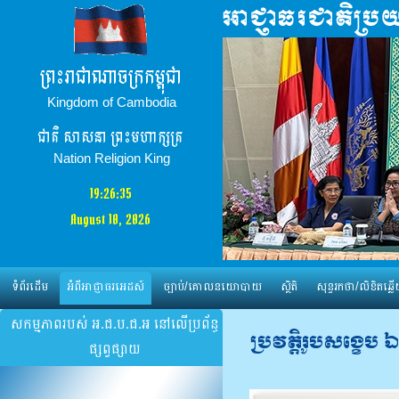
ព្រះរាជាណាចក្រកម្ពុជា
Kingdom of Cambodia
ជាតិ​ សាសនា ព្រះមហាក្សត្រ
Nation Religion King
19:26:36
August 10, 2026
ទំព័រដើម
អំពីអាជ្ញាធរអេដស៍
ច្បាប់/គោលនយោបាយ
ស្ថិតិ
សុន្ទរកថា/លិខិតឆ្លើ
សកម្មភាពរបស់ អ.ជ.ប.ជ.អ នៅលើប្រព័ន្ធ
ប្រវត្តិរូបសង្ខេប 
ផ្សព្វផ្សាយ