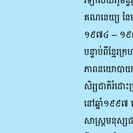
វិទ្យាល័យភូមិន
គណនេយ្យ នៃមន
១៩៧៤ – ១៩
បន្ទាប់ពីខ្មែ
ភាពនយោបាយ ។
សិរ្សជាតិរំដោះ
នៅឆ្នាំ១៩៩៧ ល
សាស្រ្តមនុស