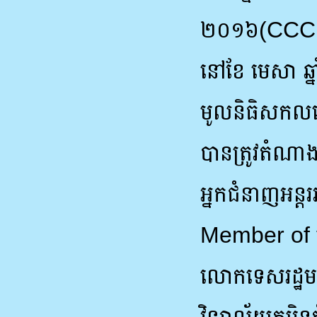
២០១៦(CCC 
នៅខែ មេសា ឆ្នា
មូលនិធិសកលនៅទ
បានត្រូវតំណាង
អ្នកជំនាញអន្
Member of 
លោកទេសរដ្ឋមន្