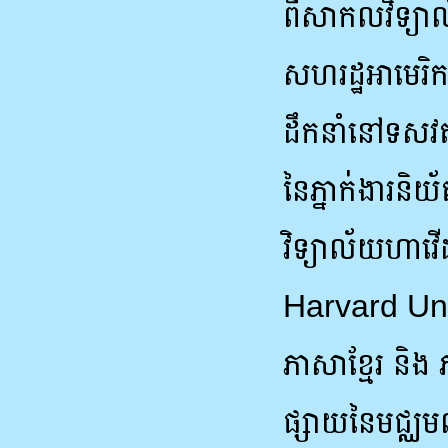
ពីសាកលវិទ្យាល
សហរដ្ឋអាមេរិក 
ដឹកនាំនៅទសវត្
នៃភ្នាក់ងារន
វិទ្យាល័យហា
Harvard Unive
ភាសាខ្មែរ និង 
ផ្សាយនៃមជ្ឈមណ