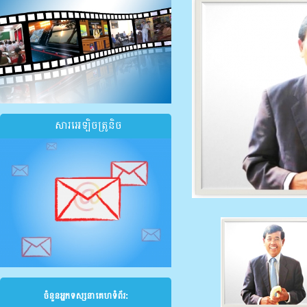
សារអេឡិចត្រូនិច
ចំនួនអ្នកទស្សនាគេហទំព័រ: