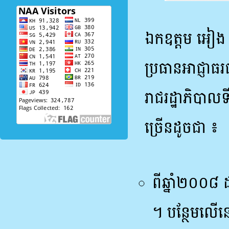
ឯកឧត្តម អៀង មូ
ប្រធានអាជ្ញាធរ
រាជរដ្ឋាភិបាលទ
ច្រើនដូចជា ៖
ពីឆ្នាំ២០០៨ ដ
។ បន្ថែមលើនេ