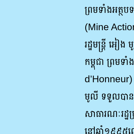
ព្រមទាំងអត្ថបទ
(Mine Acti
រដ្ឋមន្រ្តី អ
កម្ពុជា ព្រម
d’Honneur) នៃ
មូលី ទទួលបានពា
សាធារណៈរដ្ឋប
នៅឆ្នាំ១៩៩៥ល