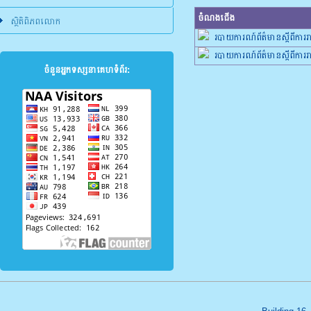
ចំណងជើង
ស្ថិតិពិភពលោក
របាយការណ៍ព័ត៌មានស្តីពីកា
របាយការណ៍ព័ត៌មានស្តីពីការ
ចំនួនអ្នកទស្សនាគេហទំព័រ: