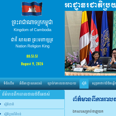
ព្រះរាជាណាចក្រកម្ពុជា
Kingdom of Cambodia
ជាតិ​ សាសនា ព្រះមហាក្សត្រ
Nation Religion King
08:51:52
August 9, 2026
ទំព័រដើម
អំពីអាជ្ញាធរអេដស៍
ច្បាប់/គោលនយោបាយ
ស្ថិតិ
សុន្ទរកថា/លិខិតឆ្លើ
ព័ត៌មានពីការរាលដាលជំងឺអេដស៍
ព័ត៌មានពីការរាល
ស្ថិតិជាតិ
ឯកសារសម្រាប់ទាញយក
ស្ថិតិប្រចាំតំបន់