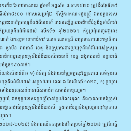
១១កើត ខែបឋមាសាឍ ឆ្នាំមមី អដ្ឋស័ក ព.ស.២៥៧០ ត្រូវនឹងថ្ងៃទី២៥
់ពីម៉ោង៨៖០០ នៅសាលប្រជុំD ទីស្តីការគណៈរដ្ឋមន្រ្តី ឯកឧត្តមទេស
ជ្ញាធរជាតិប្រយុទ្ធនឹងជំងឺអេដស៍ បានអញ្ជើញជាអធិបតីដ៏ខ្ពង់ខ្ពស់ដឹកនាំ
រជាតិប្រយុទ្ធនឹងជំងឺអេដស៍ លើកទី១ ឆ្នាំ២០២៦។ កិច្ចប្រជុំពេញអង្គនេះ
ំណាក់ ឯកឧត្តម លោកជំទាវ លោក លោកស្រី ជាប្រធានគណៈកម្មាធិការ
ួង ស្ថាប័ន រាជធានី ខេត្ត និងក្រុមការងារប្រយុទ្ធនឹងជំងឺអេដស៍ក្រសួង
ាធិការដ្ឋានប្រយុទ្ធនឹងជំងឺអេដស៍រាជធានី ខេត្ត អង្គការជាតិ អន្តរជាតិ
រុបចំនួន១៩០នាក់។
ងសំខាន់ពីរ៖ ១) ពិនិត្យ និងវាយតម្លៃរួមគ្នានូវវឌ្ឍនភាព សមិទ្ធផល
្រយុទ្ធនឹងជំងឺអេដស៍ សម្រាប់រយៈពេល ៦ ខែដើមឆ្នាំ២០២៦, ២) ប្រមូល
្រមទាំងអនុសាសន៍នានាពីសមាជិក សមាជិកាចូលរួម។
ុំ ឯកឧត្តមទេសរដ្ឋមន្រ្តីបានថ្លែងអំណរគុណ និងបានវាយតម្លៃខ្ពស់
្ញាធរជាតិប្រយុទ្ធនឹងជំងឺអេដស៍ ក្នុងការជំរុញនិងចូលរួមអនុវត្តគោល
្ពុជា។
ិល (២០២៧-២០២៩) និងការលើកគម្រោងថវិកាប្រចាំឆ្នាំ២០២៧ ត្រូវតែធ្វើ