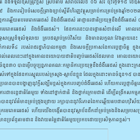
់ និងទទួលខុសត្រូវខ្ពស់ ស្របតាម សារាចរលេខ ០៦ សរ ចុះថ្ងៃទី១៥ ខែឧសភា 
និងការរៀបចំសេចក្តីព្រាងច្បាប់ស្តីពីហិរញ្ញវត្ថុសម្រាប់ការគ្រប់គ្រងឆ្
តការឆ្លើយតបមេរោគអេដស៍ និងជំងឺអេដស៍ អាជ្ញាធរជាតិប្រយុទ្ធនឹងជំងឺអេដស៍ 
យតបមេរោគអេដស៍ និងជំងឺអេដស៍។ ផែនការនេះបានផ្តោតសំខាន់លើ គោលដៅ 
ាស្ត្រដ៏ទូលំទូលាយ គ្របដណ្ដប់គ្រប់វិស័យ និងមានលក្ខណៈវែងឆ្ងាយនេះ គឺជ
ាលទី៤ របស់រាជរដ្ឋាភិបាលកម្ពុជា និងសេចក្តីប្រកាសនៃការប្តេជ្ញាចិត្ត ក្
កដល់ពេលនេះនៅក្នុងគោលនយោបាយជាតិបញ្ចប់អេដស៍ដែលមាន គោលនយោបាយច
ចំនួន៣០ បានធ្វើបច្ចុប្បន្នភាពគណៈកម្មាធិការប្រយុទ្ធនឹងជំងឺអេដស៍ ក្នុងនោ
ៅក្នុងផែនការស្នូលរបស់ក្រសួង-ស្ថាប័នខ្លួន ដែលក្នុងនោះមានចំនួន១៥ បានទទួ
ានបានបង្ហាញនូវក្តីសង្ឃឹមខ្ពស់ក្នុងការបញ្ចប់ជំងឺអេដស៍ ហើយការប្តេជ្ញាចិត្ត
ាចរន្តជាតិតែមួយ ទាំងនៅថ្នាក់ជាតិ និងថ្នាក់ក្រោមជាតិ ដើម្បីពង្រីកសកម្មភ
នាបាននូវព័ត៌មានគ្រប់ជ្រុងជ្រោយ រក្សាបាននូវចីរភាពនៃការឆ្លើយតបជាពហុវិស័យ ព
ទុកមេរោគអេដស៍ ហើយយើងបង្កើតបាននូវស្ថាប័នដឹកនាំគ្រប់គ្រងនិងសម្របសម្
យ មានប្រព័ន្ធតាមដាន និងវាយតម្លៃជាតិតែមួយប្រកបដោយប្រសិទ្ធភាពខ្ពស់។