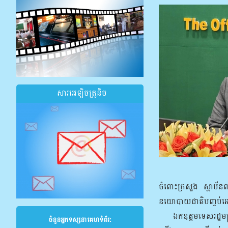
សារអេឡិចត្រូនិច
ចំពោះក្រសួង ស្ថាប័នព
នយោបាយជាតិបញ្ចប់អេដ
ឯកឧត្តមទេសរដ្ឋមន្រ្ត
ចំនួនអ្នកទស្សនាគេហទំព័រ: