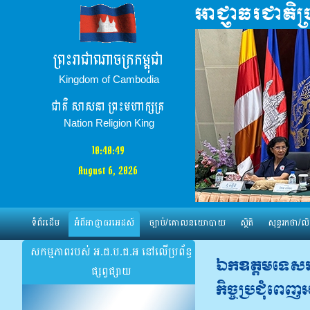
ព្រះរាជាណាចក្រកម្ពុជា
Kingdom of Cambodia
ជាតិ​ សាសនា ព្រះមហាក្សត្រ
Nation Religion King
10:40:50
August 6, 2026
ទំព័រដើម
អំពីអាជ្ញាធរអេដស៍
ច្បាប់/គោលនយោបាយ
ស្ថិតិ
សុន្ទរកថា/លិ
សកម្មភាពរបស់ អ.ជ.ប.ជ.អ នៅលើប្រព័ន្ធ
ឯកឧត្តមទេសរដ្ឋ
ផ្សព្វផ្សាយ
កិច្ចប្រជុំពេញ