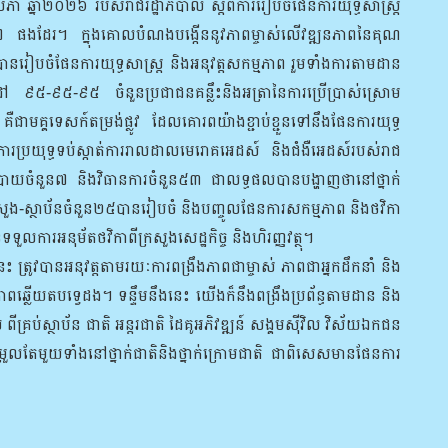
ឆ្នាំ២០២៦ របស់រាជរដ្ឋាភិបាល ស្តីពីការរៀបចំផែនការយុទ្ធសាស្ត្រ
នាំ២០២៧ ផងដែរ។ ក្នុងគោលបំណងបង្កើននូវភាពម្ចាស់លើវឌ្ឍនភាពនៃគុណ
បានរៀបចំផែនការយុទ្ធសាស្ត្រ និងអនុវត្តសកម្មភាព រួមទាំងការតាមដាន
៩៥-៩៥-៩៥ ចំនួនប្រជាជនគន្លឹះនិងអត្រានៃការប្រើប្រាស់ស្រោម
ាមគ្គទេសក៍តម្រង់ផ្លូវ ដែលគោរពយ៉ាងខ្ជាប់ខ្ជួនទៅនឹងផែនការយុទ្ធ
នុងការប្រយុទ្ធទប់ស្កាត់ការរាលដាលមេរោគអេដស៍ និងជំងឺអេដស៍របស់រាជ
ំនួន៧ និងវិធានការចំនួន៥៣ ជាលទ្ធផលបានបង្ហាញថានៅថ្នាក់
ះក្រសួង-ស្ថាប័នចំនួន២៥បានរៀបចំ និងបញ្ចូលផែនការសកម្មភាព និងថវិកា
លការអនុម័តថវិកាពីក្រសួងសេដ្ឋកិច្ច និងហិរញ្ញវត្ថុ។
នេះ ត្រូវបានអនុវត្តតាមរយៈការពង្រឹងភាពជាម្ចាស់ ភាពជាអ្នកដឹកនាំ និង
ាពឆ្លើយតបទ្វេដង។ ទន្ទឹមនឹងនេះ យើងក៏នឹងពង្រឹងប្រព័ន្ធតាមដាន និង
ីគ្រប់ស្ថាប័ន ជាតិ អន្តរជាតិ ដៃគូអភិវឌ្ឍន៍ សង្គមស៊ីវិល វិស័យឯកជន
រួលតែមួយទាំងនៅថ្នាក់ជាតិនិងថ្នាក់ក្រោមជាតិ ជាពិសេសមានផែនការ