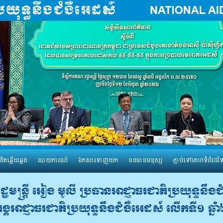
ខិតឆ្លើយឆ្លង
របាយការណ៍
ឯកសារទាញយក
ធនធានមនុស្ស
ភ្ជាប់ទៅគេហទំព័រដទ
មន្រ្តី អៀង មូលី ប្រធានអាជ្ញាធរជាតិប្រយុទ្ធនឹង
អង្គអាជ្ញាធរជាតិប្រយុទ្ធនឹងជំងឺអេដស៍ លើកទី១ ឆ្