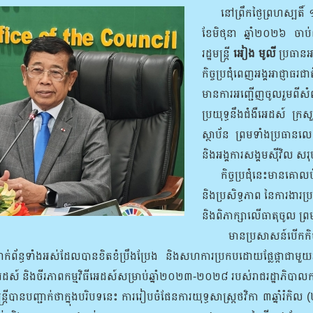
នៅព្រឹកថ្ងៃព្រហស្បតិ៍ 
ខែមិថុនា ឆ្នាំ២០២៦ ចាប
រដ្ឋមន្រ្តី
អៀង មូលី
ប្រធានអា
កិច្ចប្រជុំពេញអង្គអាជ្ញាធ
មានការអញ្ជើញចូលរួមពីស
ប្រយុទ្ធនឹងជំងឺអេដស៍ ក្រស
ស្ថាប័ន ព្រមទាំងប្រធានលេខ
និងអង្គការសង្គមស៊ីវិល ស
កិច្ចប្រជុំនេះមានគោលបំណ
និងប្រសិទ្ធភាព នៃការងារប
និងពិភាក្សាលើធាតុចូល ព
មានប្រសាសន៍បើកកិច្ចប្រជ
ាក់ព័ន្ធទាំងអស់ដែលបានខិតខំប្រឹងប្រែង និងសហការប្រកបដោយផ្លែផ្កាជាមួយអាជ
ស៍ និងចីរភាពកម្មវិធីអេដស៍សម្រាប់ឆ្នាំ២០២៣-២០២៨ របស់រាជរដ្ឋាភិបាលកម
ីបានបញ្ជាក់ថាក្នុងបរិបទនេះ ការរៀបចំផែនការយុទ្ធសាស្ត្រថវិកា ៣ឆ្នាំរំក