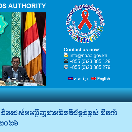
Contact us now:
info@naaa.gov.kh
+855 (0)23 885 129
+855 (0)23 885 279
ភាសាខ្មែរ
English
ៃ
ជំងឺអេដស៍អញ្ជើញជាអធិបតីដ៏ខ្ពង់ខ្ពស់ ដឹកនាំ
នាំ២០២៦