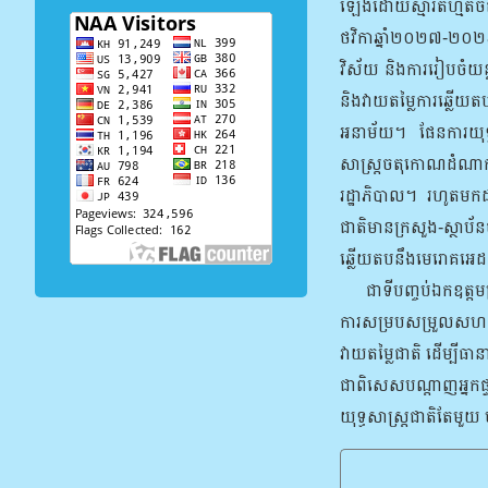
ឡើងដោយស្មារតីហ្មត់ចត
ថវិកាឆ្នាំ២០២៧-២០២៩ 
វិស័យ និងការរៀបចំយន្
និងវាយតម្លៃការឆ្លើ
អនាម័យ។ ផែនការយុទ្ធស
សាស្ត្រចតុកោណដំណាក់ក
រដ្ឋាភិបាល។ រហូតម
ជាតិមានក្រសួង-ស្ថាប័ន
ឆ្លើយតបនឹងមេរោគអេដស៍ទ
ជាទីបញ្ចប់ឯកឧត្តមប្រធ
ការសម្របសម្រួលសហការជ
វាយតម្លៃជាតិ ដើម្បីធា
ជាពិសេសបណ្ដាញអ្នកផ្
យុទ្ធសាស្ត្រជាតិតែមួ