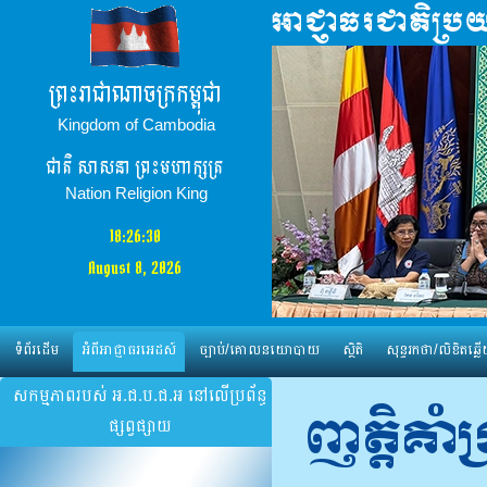
ព្រះរាជាណាចក្រកម្ពុជា
Kingdom of Cambodia
ជាតិ​ សាសនា ព្រះមហាក្សត្រ
Nation Religion King
18:26:31
August 8, 2026
ទំព័រដើម
អំពីអាជ្ញាធរអេដស៍
ច្បាប់/គោលនយោបាយ
ស្ថិតិ
សុន្ទរកថា/លិខិតឆ្លើ
សកម្មភាពរបស់ អ.ជ.ប.ជ.អ នៅលើប្រព័ន្ធ
ញត្តិគា
ផ្សព្វផ្សាយ