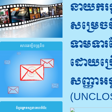
នាយករដ្ឋ
សម្រេចចិ
ទាមទារដ
សារអេឡិចត្រូនិច
ដោយប្រើ
សញ្ញាអង
(UNCLO
ចំនួនអ្នកទស្សនាគេហទំព័រ: