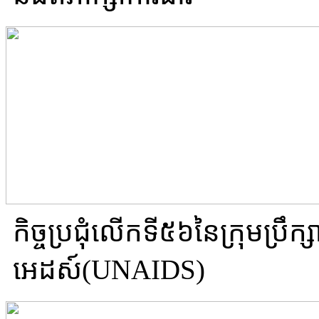
​កិច្ចប្រជុំ​លើក​ទី៥៦នៃ​ក្រុមប្រឹក
អេដស៍(UNAIDS)