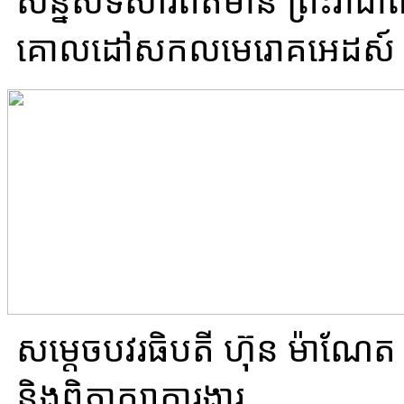
សន្និសីទសារព័ត៌មាន ព្រះរាជា
គោលដៅសកលមេរោគអេដស៍ 
សម្តេចបវរធិបតី ហ៊ុន ម៉ាណែត
និងពិភាក្សាការងារ