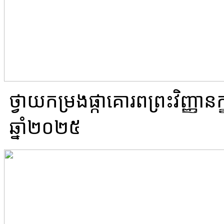
ថ្វាយ​កម្រងផ្កា​គោរព​ព្រះវិញ្ញាន
ឆ្នាំ២០២៥