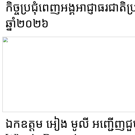
កិច្ចប្រជុំពេញអង្គអាជ្ញាធរជាត
ឆ្នាំ២០២៦
ឯកឧត្តម អៀង មូលី អញ្ជើញជួ