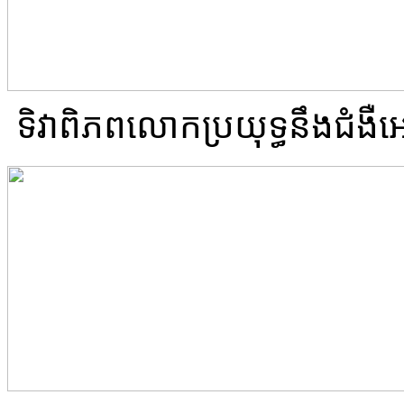
ទិវាពិភពលោកប្រយុទ្ធនឹងជំងឺអេ