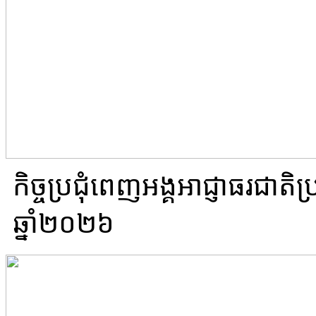
កិច្ចប្រជុំពេញអង្គអាជ្ញាធរជាត
ឆ្នាំ២០២៦